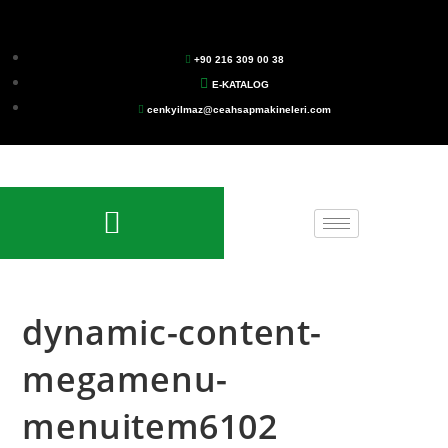
+90 216 309 00 38
E-KATALOG
cenkyilmaz@ceahsapmakineleri.com
dynamic-content-
megamenu-
menuitem6102