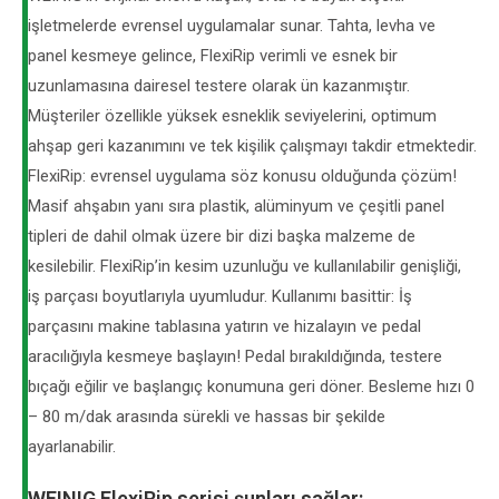
işletmelerde evrensel uygulamalar sunar. Tahta, levha ve
panel kesmeye gelince, FlexiRip verimli ve esnek bir
uzunlamasına dairesel testere olarak ün kazanmıştır.
Müşteriler özellikle yüksek esneklik seviyelerini, optimum
ahşap geri kazanımını ve tek kişilik çalışmayı takdir etmektedir.
FlexiRip: evrensel uygulama söz konusu olduğunda çözüm!
Masif ahşabın yanı sıra plastik, alüminyum ve çeşitli panel
tipleri de dahil olmak üzere bir dizi başka malzeme de
kesilebilir. FlexiRip’in kesim uzunluğu ve kullanılabilir genişliği,
iş parçası boyutlarıyla uyumludur. Kullanımı basittir: İş
parçasını makine tablasına yatırın ve hizalayın ve pedal
aracılığıyla kesmeye başlayın! Pedal bırakıldığında, testere
bıçağı eğilir ve başlangıç ​​konumuna geri döner. Besleme hızı 0
– 80 m/dak arasında sürekli ve hassas bir şekilde
ayarlanabilir.
WEINIG FlexiRip serisi şunları sağlar: