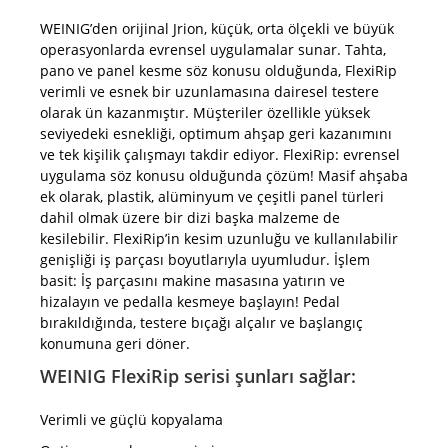
WEINIG’den orijinal Jrion, küçük, orta ölçekli ve büyük
operasyonlarda evrensel uygulamalar sunar. Tahta,
pano ve panel kesme söz konusu olduğunda, FlexiRip
verimli ve esnek bir uzunlamasına dairesel testere
olarak ün kazanmıştır. Müşteriler özellikle yüksek
seviyedeki esnekliği, optimum ahşap geri kazanımını
ve tek kişilik çalışmayı takdir ediyor. FlexiRip: evrensel
uygulama söz konusu olduğunda çözüm! Masif ahşaba
ek olarak, plastik, alüminyum ve çeşitli panel türleri
dahil olmak üzere bir dizi başka malzeme de
kesilebilir. FlexiRip’in kesim uzunluğu ve kullanılabilir
genişliği iş parçası boyutlarıyla uyumludur. İşlem
basit: İş parçasını makine masasına yatırın ve
hizalayın ve pedalla kesmeye başlayın! Pedal
bırakıldığında, testere bıçağı alçalır ve başlangıç ​​
konumuna geri döner.
WEINIG FlexiRip serisi şunları sağlar:
Verimli ve güçlü kopyalama