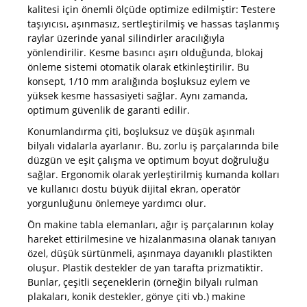
kalitesi için önemli ölçüde optimize edilmiştir: Testere
taşıyıcısı, aşınmasız, sertleştirilmiş ve hassas taşlanmış
raylar üzerinde yanal silindirler aracılığıyla
yönlendirilir. Kesme basıncı aşırı olduğunda, blokaj
önleme sistemi otomatik olarak etkinleştirilir. Bu
konsept, 1/10 mm aralığında boşluksuz eylem ve
yüksek kesme hassasiyeti sağlar. Aynı zamanda,
optimum güvenlik de garanti edilir.
Konumlandırma çiti, boşluksuz ve düşük aşınmalı
bilyalı vidalarla ayarlanır. Bu, zorlu iş parçalarında bile
düzgün ve eşit çalışma ve optimum boyut doğruluğu
sağlar. Ergonomik olarak yerleştirilmiş kumanda kolları
ve kullanıcı dostu büyük dijital ekran, operatör
yorgunluğunu önlemeye yardımcı olur.
Ön makine tabla elemanları, ağır iş parçalarının kolay
hareket ettirilmesine ve hizalanmasına olanak tanıyan
özel, düşük sürtünmeli, aşınmaya dayanıklı plastikten
oluşur. Plastik destekler de yan tarafta prizmatiktir.
Bunlar, çeşitli seçeneklerin (örneğin bilyalı rulman
plakaları, konik destekler, gönye çiti vb.) makine