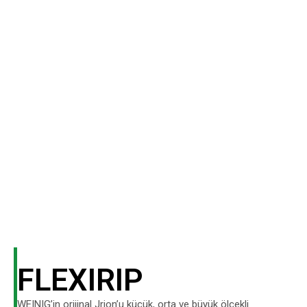
FLEXIRIP
WEINIG’in orijinal Jrion’u küçük, orta ve büyük ölçekli