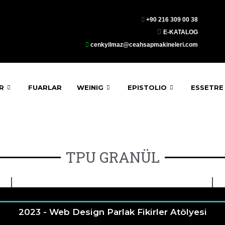
+90 216 309 00 38
E-KATALOG
cenkyilmaz@ceahsapmakineleri.com
R
FUARLAR
WEINIG
EPISTOLIO
ESSETRE
TPU GRANÜL
2023 - Web Design
Parlak Fikirler Atölyesi