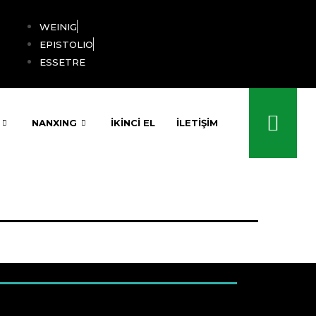
WEINIG
EPISTOLIO
ESSETRE
NANXING
İKİNCİ EL
İLETIŞIM