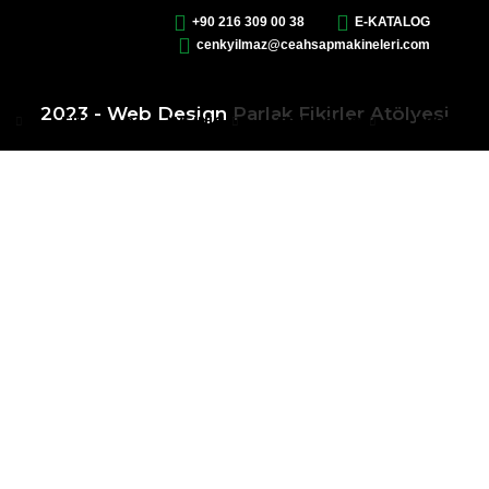
+90 216 309 00 38
E-KATALOG
cenkyilmaz@ceahsapmakineleri.com
2023 - Web Design
Parlak Fikirler Atölyesi
R
FUARLAR
WEINIG
EPISTOLIO
ESSETRE