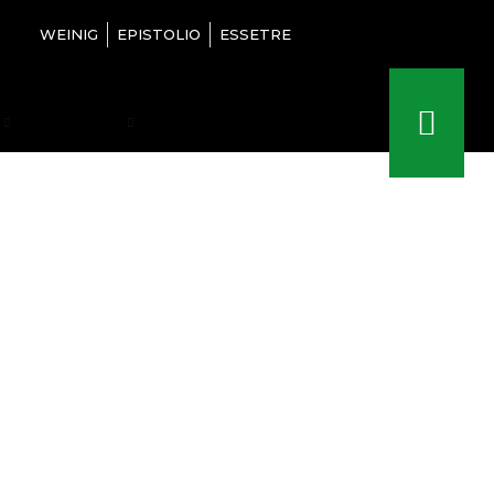
WEINIG
EPISTOLIO
ESSETRE
NANXING
İKİNCİ EL
İLETIŞIM