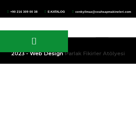
+90 216 309 00 38
E-KATALOG
cenkyilmaz@ceahsapmakineleri.com
2023 - Web Design
Parlak Fikirler Atölyesi